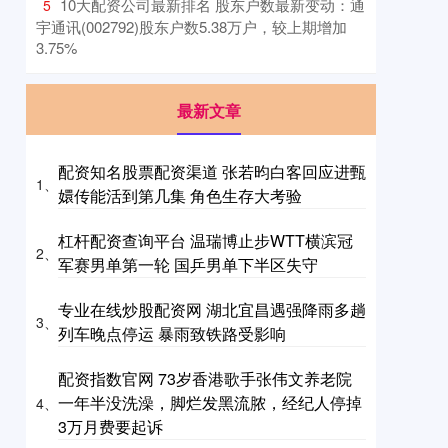
​10大配资公司最新排名 股东户数最新变动：通
5
宇通讯(002792)股东户数5.38万户，较上期增加
3.75%
最新文章
配资知名股票配资渠道 张若昀白客回应进甄
1、
嬛传能活到第几集 角色生存大考验
杠杆配资查询平台 温瑞博止步WTT横滨冠
2、
军赛男单第一轮 国乒男单下半区失守
专业在线炒股配资网 湖北宜昌遇强降雨多趟
3、
列车晚点停运 暴雨致铁路受影响
配资指数官网 73岁香港歌手张伟文养老院
一年半没洗澡，脚烂发黑流脓，经纪人停掉
4、
3万月费要起诉