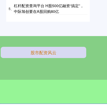
杠杆配资查询平台 H股500亿融资“搞定”，
5、
中际旭创要在A股回购80亿
股市配资风云