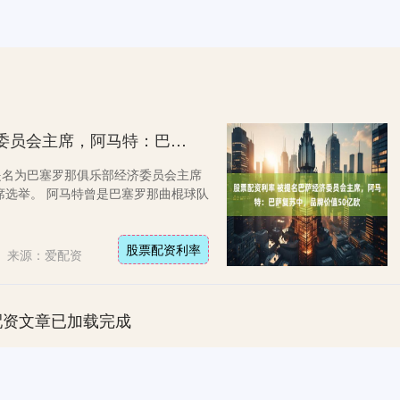
股票配资利率 被提名巴萨经济委员会主席，阿马特：巴萨复苏中，品牌价值50亿欧
被提名为巴塞罗那俱乐部经济委员会主席
席选举。 阿马特曾是巴塞罗那曲棍球队
股票配资利率
来源：爱配资
配资文章已加载完成