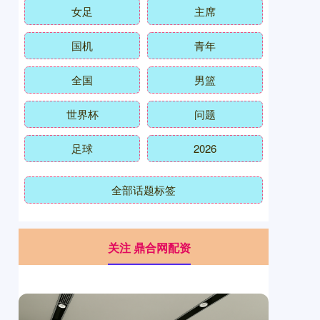
女足
主席
国机
青年
全国
男篮
世界杯
问题
足球
2026
全部话题标签
关注 鼎合网配资