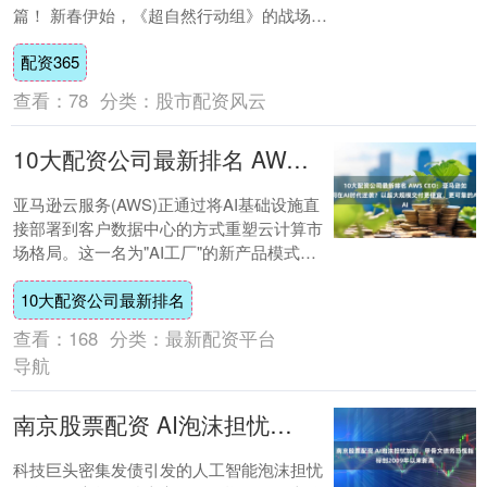
篇！ 新春伊始，《超自然行动组》的战场迎
来了颠覆性的变革。巨人网络于2026年1....
配资365
查看：
78
分类：
股市配资风云
10大配资公司最新排名 AWS CEO：亚马逊如何在AI时代逆袭？以超大规模交付更便宜、更可靠的AI
亚马逊云服务(AWS)正通过将AI基础设施直
接部署到客户数据中心的方式重塑云计算市
场格局。这一名为"AI工厂"的新产品模式使
政府和大型企业能够在....
10大配资公司最新排名
查看：
168
分类：
最新配资平台
导航
南京股票配资 AI泡沫担忧加剧，甲骨文债务恐慌指标创2009年以来新高
科技巨头密集发债引发的人工智能泡沫担忧