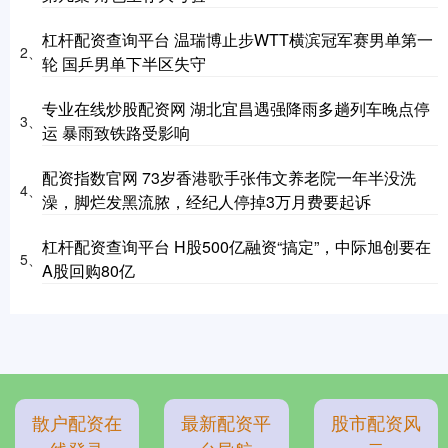
杠杆配资查询平台 温瑞博止步WTT横滨冠军赛男单第一
2、
轮 国乒男单下半区失守
专业在线炒股配资网 湖北宜昌遇强降雨多趟列车晚点停
3、
运 暴雨致铁路受影响
配资指数官网 73岁香港歌手张伟文养老院一年半没洗
4、
澡，脚烂发黑流脓，经纪人停掉3万月费要起诉
杠杆配资查询平台 H股500亿融资“搞定”，中际旭创要在
5、
A股回购80亿
散户配资在
最新配资平
股市配资风