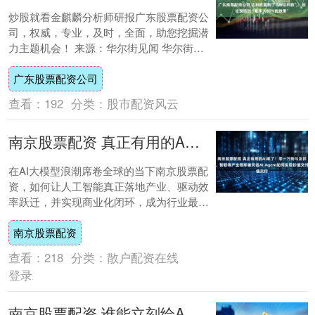
炒股就看金麒麟分析师研报广东股票配资公
司，权威，专业，及时，全面，助您挖掘潜
力主题机会！ 来源：华尔街见闻 华尔街亿
万富翁、桥水基金创始人达利欧（Ray
广东股票配资公司
Dal....
查看：
192
分类：
股市配资风云
南京股票配资 真正有用的AI来了！零一万物与友邦、智联等产业领军者共话AI Agent如何实现价值交付
在AI大模型浪潮席卷全球的当下南京股票配
资，如何让人工智能真正落地产业、驱动效
率跃迁，并实现商业化闭环，成为行业最核
心的命题。 近日，零一万物在上海举办元启
南京股票配资
上海....
查看：
218
分类：
散户配资在线
登录
南京股票配资 谁能立刻给AI供电？比特币矿企被低估的“价值”