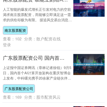
人工智能的爆发式增长正引发对电力的空前
渴求南京股票配资，而能够立即满足这一需
求的供给却极为有限。 据追风交易台消息，
根据摩根士丹利21日的研究报告，2025年
南京股票配资
至....
查看：
102
分类：
散户配资在线
登录
广东股票配资公司 国内首个AI计算开放架构发布
上证报中国证券网讯（章林记者徐锐）9月5
日，国内首个AI计算开放架构在重庆智博会
上发布，中科曙光携手20余家产业链伙伴，
共同推出AI超集群系统，并宣布依托国家
广东股票配资公司
先....
查看：
169
分类：
股市配资风云