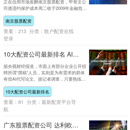
正在信用市场发酵南京股票配资，甲骨文公
司债违约保护成本周二收于2009年金融危机
以来最高水平，凸显投资者对AI产业巨额投
南京股票配资
资....
查看：
213
分类：
散户配资在线
登录
10大配资公司最新排名 AI代写论文黑工厂何以“生意兴隆”
据央视财经报道，市面上有部分企业公开招
聘所谓“撰稿”人员，实则是为有需求的群体
有偿AI代写论文。据记者调查，只要熟练使
用AI工具和资料库，同一写手即可完成
10大配资公司最新排名
从“法....
查看：
81
分类：
最新配资平台导
航
广东股票配资公司 达利欧复制了“AI达利欧”：谈论投资时“有本人80%的效果”