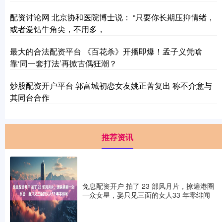
配资讨论网 北京协和医院博士说： “只要你长期压抑情绪，
或者爱钻牛角尖，不用多，
最大的合法配资平台 《百花杀》开播即爆！孟子义凭啥
靠‘同一套打法’再掀古偶狂潮？
炒股配资开户平台 郭富城初恋女友姚正菁复出 称不介意与
其同台合作
推荐资讯
免息配资开户 拍了 23 部风月片，撩遍港圈
一众女星，娶只见三面的女人33 年零绯闻