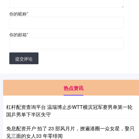
你的昵称
*
你的邮箱
*
提交评论
热点资讯
杠杆配资查询平台 温瑞博止步WTT横滨冠军赛男单第一轮
国乒男单下半区失守
免息配资开户 拍了 23 部风月片，撩遍港圈一众女星，娶只
见三面的女人33 年零绯闻