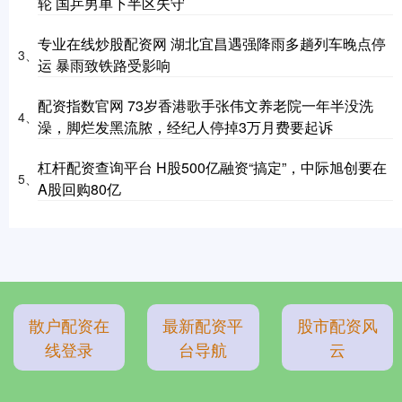
轮 国乒男单下半区失守
专业在线炒股配资网 湖北宜昌遇强降雨多趟列车晚点停
3、
运 暴雨致铁路受影响
配资指数官网 73岁香港歌手张伟文养老院一年半没洗
4、
澡，脚烂发黑流脓，经纪人停掉3万月费要起诉
杠杆配资查询平台 H股500亿融资“搞定”，中际旭创要在
5、
A股回购80亿
散户配资在
最新配资平
股市配资风
线登录
台导航
云